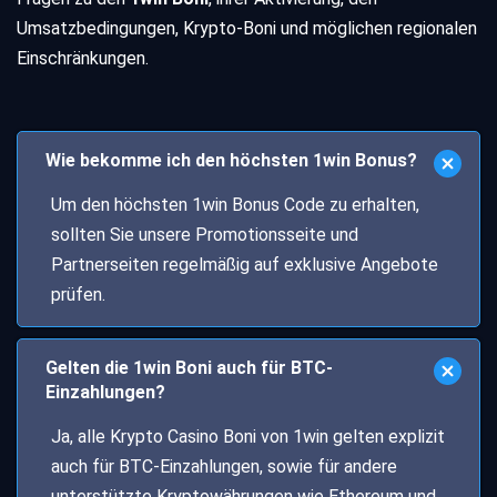
Umsatzbedingungen, Krypto-Boni und möglichen regionalen
Einschränkungen.
Wie bekomme ich den höchsten 1win Bonus?
Um den höchsten
1win Bonus Code
zu erhalten,
sollten Sie unsere Promotionsseite und
Partnerseiten regelmäßig auf exklusive Angebote
prüfen.
Gelten die 1win Boni auch für BTC-
Einzahlungen?
Ja, alle
Krypto Casino Boni
von 1win gelten explizit
auch für BTC-Einzahlungen, sowie für andere
unterstützte Kryptowährungen wie Ethereum und