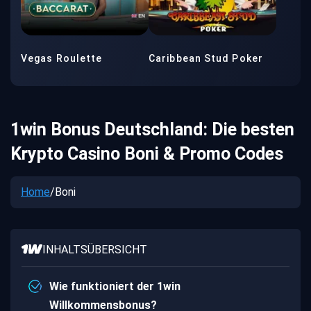
Vegas Roulette
Caribbean Stud Poker
1win Bonus Deutschland: Die besten
Krypto Casino Boni & Promo Codes
Home
/
Boni
INHALTSÜBERSICHT
Wie funktioniert der 1win
Willkommensbonus?